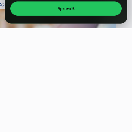
Spalanie Nissan Skyline V36
Sprawdź
Zakup samochodu używanego, co warto wiedzieć przed kupnem?