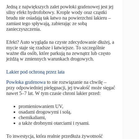
Jedną z największych zalet powłoki grafenowej jest jej
silny efekt hydrofobowy. Krople wody oraz cząstki
brudu nie osiadają tak łatwo na powierzchni lakieru –
zamiast tego spływają, zabierając ze sobą
zanieczyszczenia.
Efekt? Auto wygląda na czyste zdecydowanie dłużej, a
mycie staje się rzadsze i łatwiejsze. To szczególnie
ważne dla osób, które parkują na zewnątrz lub często
jeżdżą w zmiennych warunkach drogowych.
Lakier pod ochroną przez lata
Powłoka grafenowa
to nie rozwiązanie na chwilę –
przy odpowiedniej pielęgnacji, jej trwałość może sięgać
nawet 5–7 lat. W tym czasie chroni lakier przed:
promieniowaniem UV,
osadami drogowymi i solą,
chemikaliami,
a także drobnymi otarciami i rysami.
To inwestycja, która realnie przedłuża żywotność