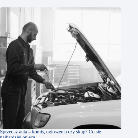
Sprzedaż auta – komis, ogłoszenia czy skup? Co się
najbardziej opłaca