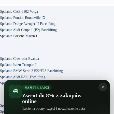
Spalanie GAZ 3102 Volga
Spalanie Pontiac Bonneville IX
Spalanie Dodge Avenger II Facelifting
Spalanie Audi Coupe I (B2) Facelifting
Spalanie Porsche Macan I
Spalanie Chevrolet Evanda
Spalanie Isuzu Trooper I
Spalanie BMW Seria 2 F22/F23 Facelifting
Spalanie Audi R8 II Facelifting
Spalanie Ford Escort II Facelifting
×
MAJSTER RADZI
🚘
Zwrot do 8% z zakupów
online
Spalanie Hyundai Atos I 2 Facelifting
Także na opony, części i ubezpieczenie auta
Spalanie Lamborghini Diablo I