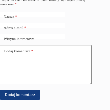
Twój adres email nie zostanie opublikowany.
Wymagane pola są
oznaczone
*
Nazwa
*
Adres e-mail
*
Witryna internetowa
Dodaj komentarz
*
Dodaj komentarz