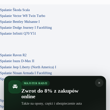
Spalanie Škoda Scala
Spalanie Vector W8 Twin Turbo
Spalanie Bentley Mulsanne I
Spalanie Dodge Journey I Facelifting
Spalanie Infiniti Q70 Y51
Spalanie Ravon R2
Spalanie Isuzu D-Max II
Spalanie Jeep Liberty (North America) I
Spalanie Nissan Armada I Facelifting
Spalanie AC ACE
×
MAJSTER RADZI
🚘
Zwrot do 8% z zakupów
online
Spalanie Honda Civic VII
Także na opony, części i ubezpieczenie auta
Spalanie Toyota MR2 W30 Facelifting