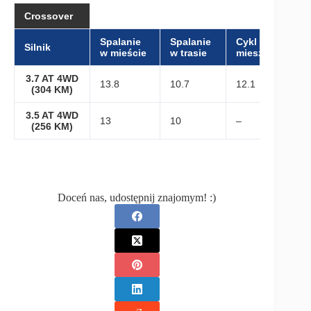
Crossover
Spalanie
Spalanie
Cykl
Silnik
w mieście
w trasie
mieszany
3.7 AT 4WD
13.8
10.7
12.1
(304 KM)
3.5 AT 4WD
13
10
–
(256 KM)
Doceń nas, udostępnij znajomym! :)