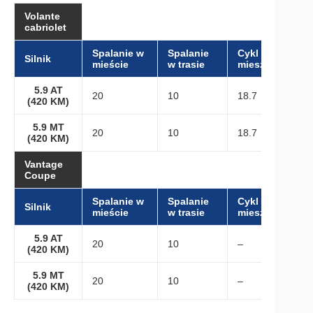
Volante
cabriolet
Spalanie w
Spalanie
Cykl
Silnik
mieście
w trasie
mieszany
5.9 AT
20
10
18.7
(420 KM)
5.9 MT
20
10
18.7
(420 KM)
Vantage
Coupe
Spalanie w
Spalanie
Cykl
Silnik
mieście
w trasie
mieszany
5.9 AT
20
10
–
(420 KM)
5.9 MT
20
10
–
(420 KM)