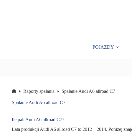
Przejdź
do
treści
POJAZDY
Raporty spalania
Spalanie Audi A6 allroad C7
Strona
główna
Spalanie Audi A6 allroad C7
Ile pali Audi A6 allroad C7?
Lata produkcji Audi A6 allroad C7 to 2012 – 2014. Poniżej znajd