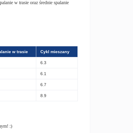
alanie w trasie oraz średnie spalanie
lanie w trasie
Cykl mieszany
6.3
6.1
6.7
8.9
mym! :)