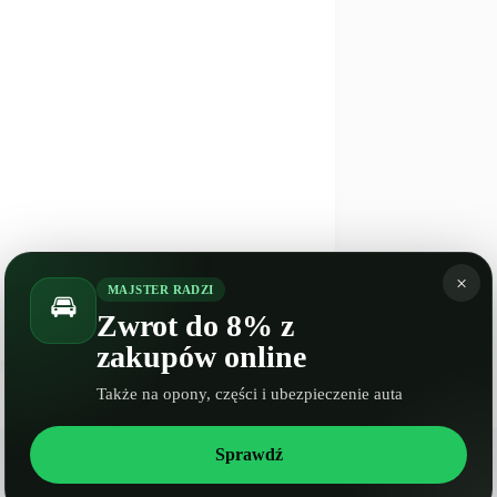
×
NASTĘPNY
WPIS
MAJSTER RADZI
🚘
Spalanie Daihatsu Feroza I Facelifting
Zwrot do 8% z
zakupów online
Także na opony, części i ubezpieczenie auta
Sprawdź
Spalanie Citroen Berlingo III