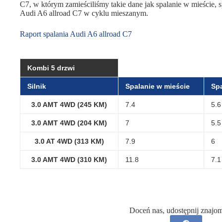
C7, w którym zamieściliśmy takie dane jak spalanie w mieście, sp
Audi A6 allroad C7 w cyklu mieszanym.
Raport spalania Audi A6 allroad C7
Kombi 5 drzwi
Silnik
Spalanie w mieście
Spa
3.0 AMT 4WD (245 KM)
7.4
5.6
3.0 AMT 4WD (204 KM)
7
5.5
3.0 AT 4WD (313 KM)
7.9
6
3.0 AMT 4WD (310 KM)
11.8
7.1
Doceń nas, udostępnij znajo