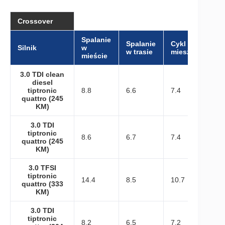
Crossover
Spalanie
Spalanie
Cykl
Silnik
w
w trasie
mieszany
mieście
3.0 TDI clean
diesel
tiptronic
8.8
6.6
7.4
quattro (245
KM)
3.0 TDI
tiptronic
8.6
6.7
7.4
quattro (245
KM)
3.0 TFSI
tiptronic
14.4
8.5
10.7
quattro (333
KM)
3.0 TDI
tiptronic
8.2
6.5
7.2