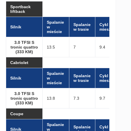
Sportback
liftback
Spalanie
Spalanie
Cykl
Silnik
w
w trasie
mieszany
mieście
3.0 TFSI S
tronic quattro
13.5
7
9.4
(333 KM)
Cabriolet
Spalanie
Spalanie
Cykl
Silnik
w
w trasie
mieszany
mieście
3.0 TFSI S
tronic quattro
13.8
7.3
9.7
(333 KM)
Coupe
Spalanie
Spalanie
Cykl
Silnik
w