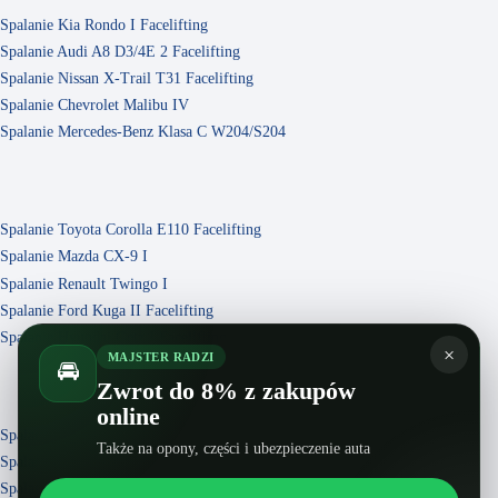
Spalanie Kia Rondo I Facelifting
Spalanie Audi A8 D3/4E 2 Facelifting
Spalanie Nissan X-Trail T31 Facelifting
Spalanie Chevrolet Malibu IV
Spalanie Mercedes-Benz Klasa C W204/S204
Spalanie Toyota Corolla E110 Facelifting
Spalanie Mazda CX-9 I
Spalanie Renault Twingo I
Spalanie Ford Kuga II Facelifting
Spalanie Hyundai Getz I Facelifting
×
MAJSTER RADZI
🚘
Zwrot do 8% z zakupów
online
Spalanie Volvo XC90 II
Także na opony, części i ubezpieczenie auta
Spalanie Renault 12 I Facelifting
Spalanie Toyota Camry Solara XV30 Facelifting