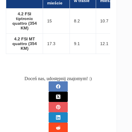
w trasie
mieszany
mieście
4.2 FSI
tiptronic
15
8.2
10.7
quattro (354
KM)
4.2 FSI MT
quattro (354
17.3
9.1
12.1
KM)
Doceń nas, udostępnij znajomym! :)