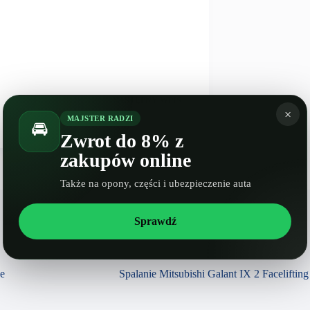
NASTĘPNY
WPIS
×
Spalanie Dodge Monaco
MAJSTER RADZI
🚘
Zwrot do 8% z
zakupów online
Także na opony, części i ubezpieczenie auta
Sprawdź
Spalanie Citroen Berlingo III
se
Spalanie Mitsubishi Galant IX 2 Facelifting