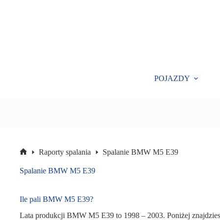
Przejdź
do
treści
POJAZDY
Raporty spalania
Spalanie BMW M5 E39
Strona
główna
Spalanie BMW M5 E39
Ile pali BMW M5 E39?
Lata produkcji BMW M5 E39 to 1998 – 2003. Poniżej znajdzie