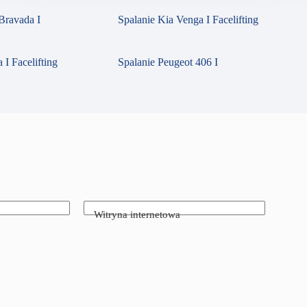
Bravada I
Spalanie Kia Venga I Facelifting
 I Facelifting
Spalanie Peugeot 406 I
Witryna internetowa