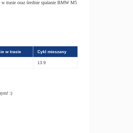
ie w trasie oraz średnie spalanie BMW M5
ie w trasie
Cykl mieszany
13.9
mym! :)