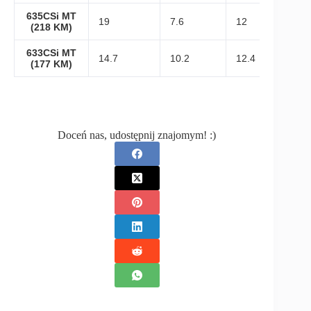
635CSi MT
19
7.6
12
(218 KM)
633CSi MT
14.7
10.2
12.4
(177 KM)
Doceń nas, udostępnij znajomym! :)