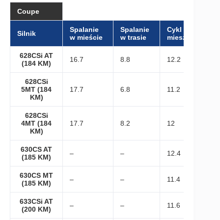
Coupe
Spalanie
Spalanie
Cykl
Silnik
w mieście
w trasie
mieszany
628CSi AT
16.7
8.8
12.2
(184 KM)
628CSi
5MT (184
17.7
6.8
11.2
KM)
628CSi
4MT (184
17.7
8.2
12
KM)
630CS AT
–
–
12.4
(185 KM)
630CS MT
–
–
11.4
(185 KM)
633CSi AT
–
–
11.6
(200 KM)