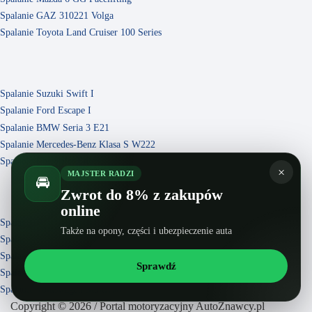
Spalanie GAZ 310221 Volga
Spalanie Toyota Land Cruiser 100 Series
Spalanie Suzuki Swift I
Spalanie Ford Escape I
Spalanie BMW Seria 3 E21
Spalanie Mercedes-Benz Klasa S W222
Spalanie Chevrolet Enjoy
×
MAJSTER RADZI
🚘
Zwrot do 8% z zakupów
online
Spalanie BMW Seria 3 E46 Facelifting
Także na opony, części i ubezpieczenie auta
Spalanie Lifan X50
Spalanie Suzuki Swift III
Sprawdź
Spalanie Buick Enclave II
Spalanie Volkswagen Multivan T4
Copyright © 2026 / Portal motoryzacyjny AutoZnawcy.pl