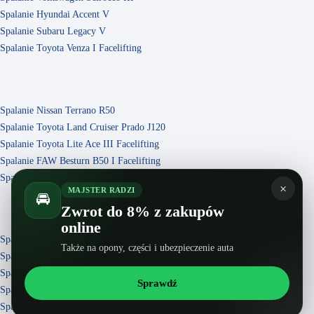
Spalanie Hyundai Accent V
Spalanie Subaru Legacy V
Spalanie Toyota Venza I Facelifting
Spalanie Nissan Terrano R50
Spalanie Toyota Land Cruiser Prado J120
Spalanie Toyota Lite Ace III Facelifting
Spalanie FAW Besturn B50 I Facelifting
Spalanie Subaru Tribeca I
×
MAJSTER RADZI
🚘
Zwrot do 8% z zakupów
online
Spalanie Vortex Tingo I
Także na opony, części i ubezpieczenie auta
Spalanie Hyundai Veloster I
Spalanie Volkswagen Polo V Facelifting
Sprawdź
Spalanie Chevrolet Matiz I
Spalanie VAZ (Lada) Vesta