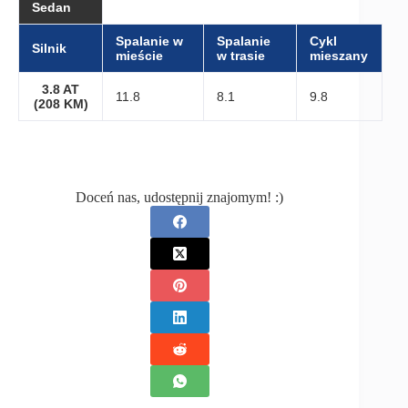
Sedan
Spalanie w
Spalanie
Cykl
Silnik
mieście
w trasie
mieszany
3.8 AT
11.8
8.1
9.8
(208 KM)
Doceń nas, udostępnij znajomym! :)