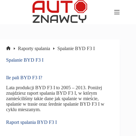
Przejdź
do
treści
Raporty spalania
Spalanie BYD F3 I
Strona
główna
Spalanie BYD F3 I
Ile pali BYD F3 I?
Lata produkcji BYD F3 I to 2005 – 2013. Poniżej
znajdziesz raport spalania BYD F3 I, w którym
zamieściliśmy takie dane jak spalanie w mieście,
spalanie w trasie oraz średnie spalanie BYD F3 I w
cyklu mieszanym.
Raport spalania BYD F3 I