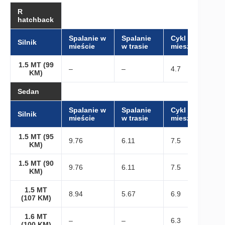
R
hatchback
Spalanie w
Spalanie
Cykl
Silnik
mieście
w trasie
mieszany
1.5 MT (99
–
–
4.7
KM)
Sedan
Spalanie w
Spalanie
Cykl
Silnik
mieście
w trasie
mieszany
1.5 MT (95
9.76
6.11
7.5
KM)
1.5 MT (90
9.76
6.11
7.5
KM)
1.5 MT
8.94
5.67
6.9
(107 KM)
1.6 MT
–
–
6.3
(100 KM)