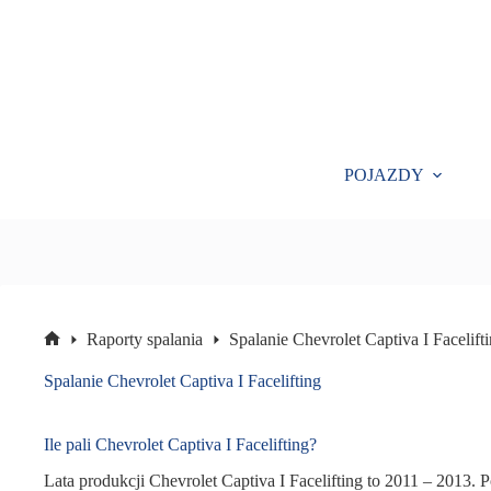
Przejdź
do
treści
POJAZDY
Raporty spalania
Spalanie Chevrolet Captiva I Facelift
Strona
główna
Spalanie Chevrolet Captiva I Facelifting
Ile pali Chevrolet Captiva I Facelifting?
Lata produkcji Chevrolet Captiva I Facelifting to 2011 – 2013. P