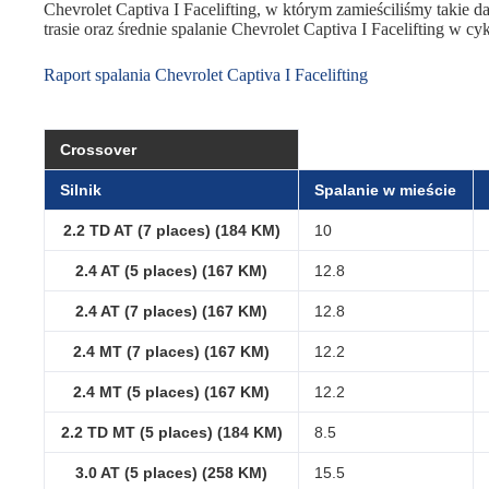
Chevrolet Captiva I Facelifting, w którym zamieściliśmy takie d
trasie oraz średnie spalanie Chevrolet Captiva I Facelifting w c
Raport spalania Chevrolet Captiva I Facelifting
Crossover
Silnik
Spalanie w mieście
2.2 TD AT (7 places) (184 KM)
10
2.4 AT (5 places) (167 KM)
12.8
2.4 AT (7 places) (167 KM)
12.8
2.4 MT (7 places) (167 KM)
12.2
2.4 MT (5 places) (167 KM)
12.2
2.2 TD MT (5 places) (184 KM)
8.5
3.0 AT (5 places) (258 KM)
15.5