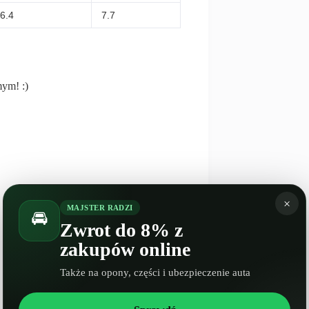
6.4
7.7
mym! :)
×
MAJSTER RADZI
🚘
Zwrot do 8% z
zakupów online
Także na opony, części i ubezpieczenie auta
NASTĘPNY
WPIS
Spalanie Ford EcoSport II Facelifting