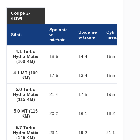
Coupe 2-
drzwi
Spalanie
Spalanie
Cykl
Silnik
w
w trasie
mieszany
mieście
4.1 Turbo
Hydra-Matic
18.6
14.4
16.5
(100 KM)
4.1 MT (100
17.6
13.4
15.5
KM)
5.0 Turbo
Hydra-Matic
21.4
17.5
19.5
(115 KM)
5.0 MT (115
20.2
16.1
18.2
KM)
5.7 Turbo
Hydra-Matic
23.1
19.2
21.1
(145 KM)