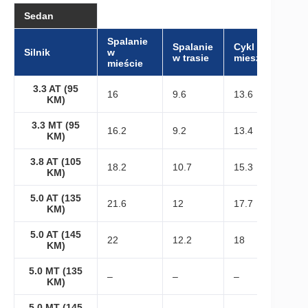
Sedan
Spalanie
Spalanie
Cykl
Silnik
w
w trasie
mieszany
mieście
3.3 AT (95
16
9.6
13.6
KM)
3.3 MT (95
16.2
9.2
13.4
KM)
3.8 AT (105
18.2
10.7
15.3
KM)
5.0 AT (135
21.6
12
17.7
KM)
5.0 AT (145
22
12.2
18
KM)
5.0 MT (135
–
–
–
KM)
5.0 MT (145