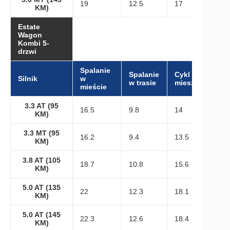
19
12.5
17
KM)
Estate
Wagon
Kombi 5-
drzwi
Spalanie
Spalanie
Cykl
Silnik
w
w trasie
mieszany
mieście
3.3 AT (95
16.5
9.8
14
KM)
3.3 MT (95
16.2
9.4
13.5
KM)
3.8 AT (105
18.7
10.8
15.6
KM)
5.0 AT (135
22
12.3
18.1
KM)
5.0 AT (145
22.3
12.6
18.4
KM)