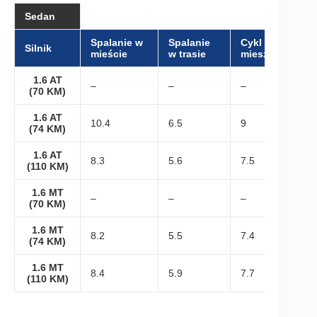
Sedan
Spalanie w
Spalanie
Cykl
Silnik
mieście
w trasie
mieszany
1.6 AT
–
–
–
(70 KM)
1.6 AT
10.4
6.5
9
(74 KM)
1.6 AT
8.3
5.6
7.5
(110 KM)
1.6 MT
–
–
–
(70 KM)
1.6 MT
8.2
5.5
7.4
(74 KM)
1.6 MT
8.4
5.9
7.7
(110 KM)