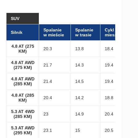
SUV
Spalanie
Spalanie
Cykl
Silnik
w mieście
w trasie
mieszany
4.8 AT (275
20.3
13.8
18.4
KM)
4.8 AT AWD
21.7
14.3
19.4
(275 KM)
4.8 AT AWD
21.4
14.5
19.4
(285 KM)
4.8 AT (285
20.4
14.2
18.8
KM)
5.3 AT 4WD
23
14.9
20.4
(285 KM)
5.3 AT AWD
23.1
15
20.5
(295 KM)