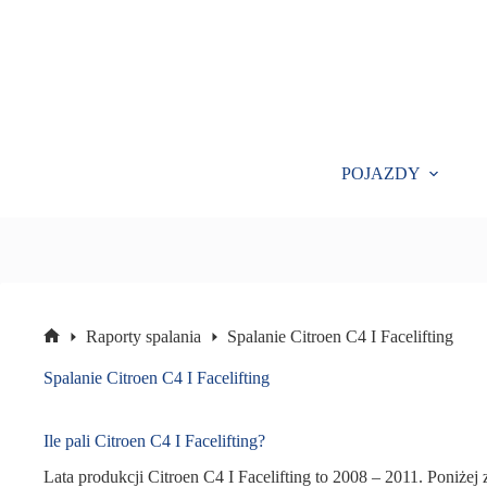
Przejdź
do
treści
POJAZDY
Raporty spalania
Spalanie Citroen C4 I Facelifting
Strona
główna
Spalanie Citroen C4 I Facelifting
Ile pali Citroen C4 I Facelifting?
Lata produkcji Citroen C4 I Facelifting to 2008 – 2011. Poniżej 