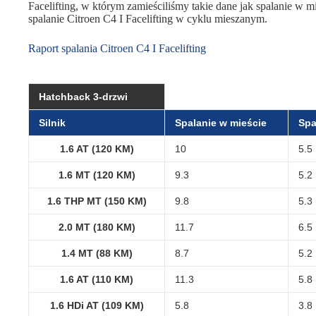
Facelifting, w którym zamieściliśmy takie dane jak spalanie w mie
spalanie Citroen C4 I Facelifting w cyklu mieszanym.
Raport spalania Citroen C4 I Facelifting
Hatchback 3-drzwi
Silnik
Spalanie w mieście
Spa
1.6 AT (120 KM)
10
5.5
1.6 MT (120 KM)
9.3
5.2
1.6 THP MT (150 KM)
9.8
5.3
2.0 MT (180 KM)
11.7
6.5
1.4 MT (88 KM)
8.7
5.2
1.6 AT (110 KM)
11.3
5.8
1.6 HDi AT (109 KM)
5.8
3.8