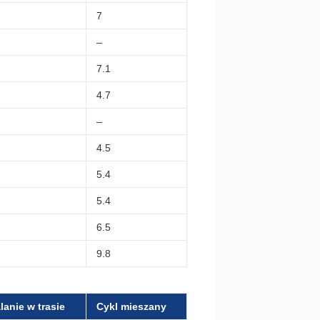
7
–
7.1
4.7
–
4.5
5.4
5.4
6.5
9.8
lanie w trasie
Cykl mieszany