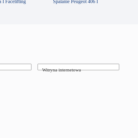
 I Facelifting
Spalanie Peugeot 406 I
Witryna internetowa