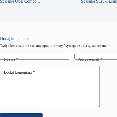
Spalanie Opel Combo C
Spalanie Suzuki Liana
Dodaj komentarz
Twój adres email nie zostanie opublikowany.
Wymagane pola są oznaczone
*
Nazwa
*
Adres e-mail
*
Dodaj komentarz
*