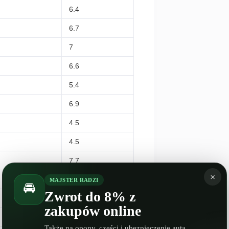
6.4
6.7
7
6.6
5.4
6.9
4.5
4.5
7.7
×
4.7
MAJSTER RADZI
🚘
Zwrot do 8% z
–
zakupów online
7
Także na opony, części i ubezpieczenie auta