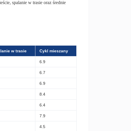
ście, spalanie w trasie oraz średnie
lanie w trasie
Cykl mieszany
6.9
6.7
6.9
8.4
6.4
7.9
4.5