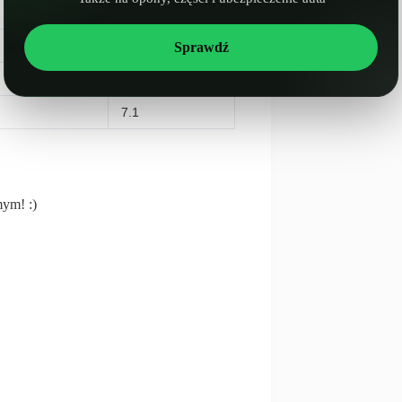
7.6
6.4
Sprawdź
7.1
7.1
mym! :)