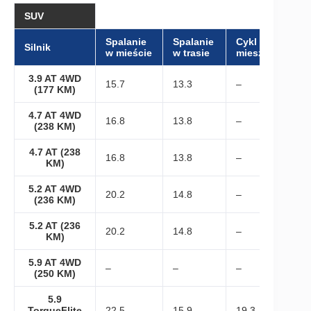
SUV
Spalanie
Spalanie
Cykl
Silnik
w mieście
w trasie
mieszany
3.9 AT 4WD
15.7
13.3
–
(177 KM)
4.7 AT 4WD
16.8
13.8
–
(238 KM)
4.7 AT (238
16.8
13.8
–
KM)
5.2 AT 4WD
20.2
14.8
–
(236 KM)
5.2 AT (236
20.2
14.8
–
KM)
5.9 AT 4WD
–
–
–
(250 KM)
5.9
TorqueFlite
22.5
15.9
19.3