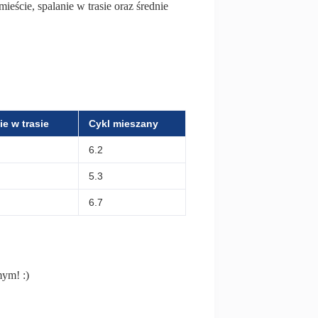
eście, spalanie w trasie oraz średnie
ie w trasie
Cykl mieszany
6.2
5.3
6.7
mym! :)