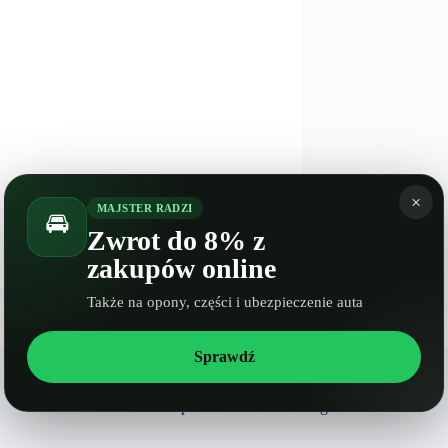
×
MAJSTER RADZI
🚘
NASTĘPNY
WPIS
Zwrot do 8% z
Spalanie Lifan MyWay
zakupów online
Także na opony, części i ubezpieczenie auta
Sprawdź
Spalanie Citroen Berlingo III