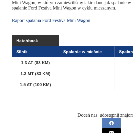
Mini Wagon, w którym zamieściliśmy takie dane jak spalanie w mi
spalanie Ford Festiva Mini Wagon w cyklu mieszanym.
Raport spalania Ford Festiva Mini Wagon
Hatchback
Silnik
Spalanie w mieście
Spalan
1.3 AT (83 KM)
–
–
1.3 MT (83 KM)
–
–
1.5 AT (100 KM)
–
–
Doceń nas, udostępnij znajo