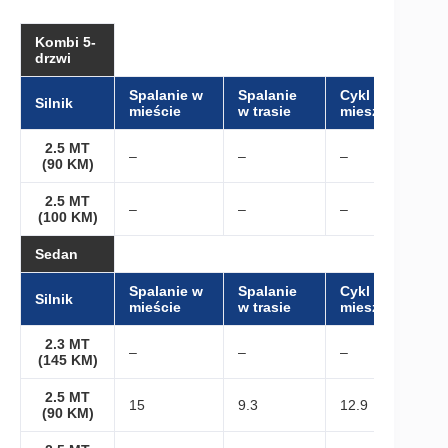
Kombi 5-
drzwi
Spalanie w
Spalanie
Cykl
Silnik
mieście
w trasie
mieszany
2.5 MT
–
–
–
(90 KM)
2.5 MT
–
–
–
(100 KM)
Sedan
Spalanie w
Spalanie
Cykl
Silnik
mieście
w trasie
mieszany
2.3 MT
–
–
–
(145 KM)
2.5 MT
15
9.3
12.9
(90 KM)