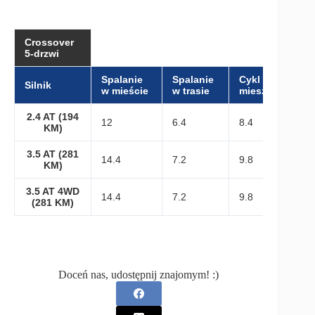
Crossover
5-drzwi
Spalanie
Spalanie
Cykl
Silnik
w mieście
w trasie
mieszany
2.4 AT (194
12
6.4
8.4
KM)
3.5 AT (281
14.4
7.2
9.8
KM)
3.5 AT 4WD
14.4
7.2
9.8
(281 KM)
Doceń nas, udostępnij znajomym! :)