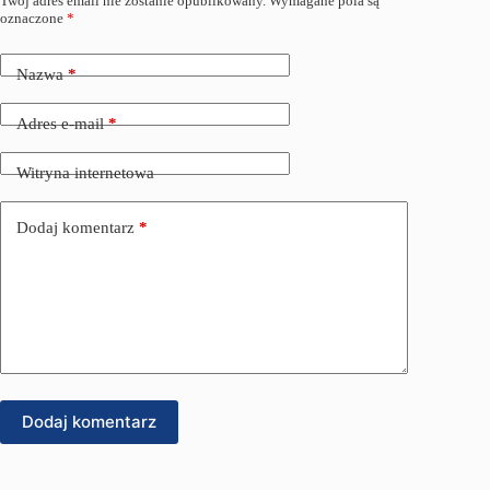
Twój adres email nie zostanie opublikowany.
Wymagane pola są
oznaczone
*
Nazwa
*
Adres e-mail
*
Witryna internetowa
Dodaj komentarz
*
Dodaj komentarz