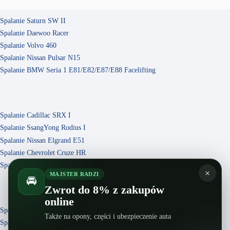
Spalanie Saturn SW II
Spalanie Daewoo Racer
Spalanie Volvo 460
Spalanie Nissan Pulsar N15
Spalanie BMW Seria 1 E81/E82/E87/E88 Facelifting
Spalanie Cadillac SRX I
Spalanie SsangYong Rodius I
Spalanie Nissan Elgrand E51
Spalanie Chevrolet Cruze HR
Spalanie Nissan Almera Classic B10
×
MAJSTER RADZI
🚘
Zwrot do 8% z zakupów
online
Spalanie Chevrolet Impala V 5 Facelifting
Także na opony, części i ubezpieczenie auta
Spalanie Luxgen 7