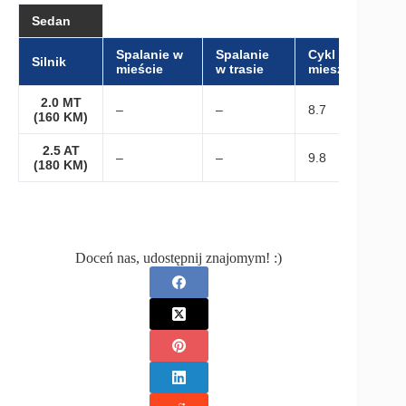
Sedan
Spalanie w
Spalanie
Cykl
Silnik
mieście
w trasie
mieszany
2.0 MT
–
–
8.7
(160 KM)
2.5 AT
–
–
9.8
(180 KM)
Doceń nas, udostępnij znajomym! :)