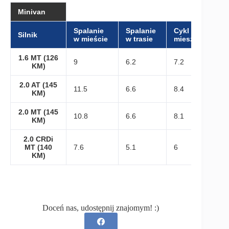
Minivan
Spalanie
Spalanie
Cykl
Silnik
w mieście
w trasie
mieszany
1.6 MT (126
9
6.2
7.2
KM)
2.0 AT (145
11.5
6.6
8.4
KM)
2.0 MT (145
10.8
6.6
8.1
KM)
2.0 CRDi
MT (140
7.6
5.1
6
KM)
Doceń nas, udostępnij znajomym! :)