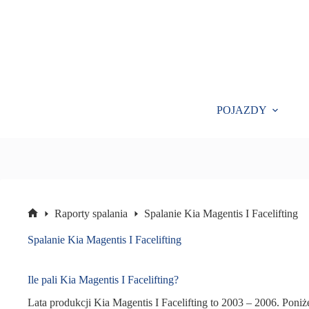
Przejdź
do
treści
POJAZDY
Raporty spalania
Spalanie Kia Magentis I Facelifting
Strona
główna
Spalanie Kia Magentis I Facelifting
Ile pali Kia Magentis I Facelifting?
Lata produkcji Kia Magentis I Facelifting to 2003 – 2006. Poniż