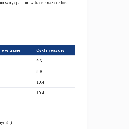
ieście, spalanie w trasie oraz średnie
ie w trasie
Cykl mieszany
9.3
8.9
10.4
10.4
mym! :)