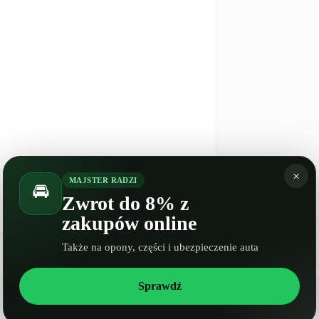
×
MAJSTER RADZI
NASTĘPNY
WPIS
🚘
Spalanie Lancia Prisma
Zwrot do 8% z
zakupów online
Także na opony, części i ubezpieczenie auta
Sprawdź
Spalanie Citroen Berlingo III