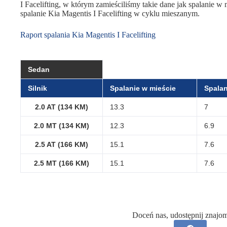
I Facelifting, w którym zamieściliśmy takie dane jak spalanie w m
spalanie Kia Magentis I Facelifting w cyklu mieszanym.
Raport spalania Kia Magentis I Facelifting
Sedan
Silnik
Spalanie w mieście
Spalan
2.0 AT (134 KM)
13.3
7
2.0 MT (134 KM)
12.3
6.9
2.5 AT (166 KM)
15.1
7.6
2.5 MT (166 KM)
15.1
7.6
Doceń nas, udostępnij znajo