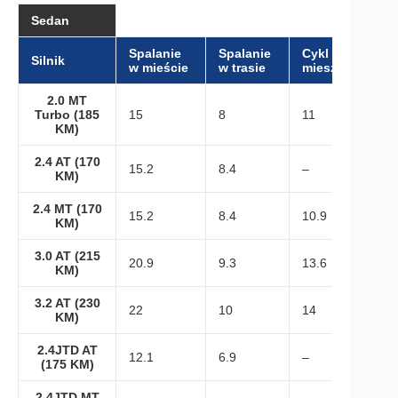
Sedan
Spalanie
Spalanie
Cykl
Silnik
w mieście
w trasie
mieszany
2.0 MT
Turbo (185
15
8
11
KM)
2.4 AT (170
15.2
8.4
–
KM)
2.4 MT (170
15.2
8.4
10.9
KM)
3.0 AT (215
20.9
9.3
13.6
KM)
3.2 AT (230
22
10
14
KM)
2.4JTD AT
12.1
6.9
–
(175 KM)
2.4JTD MT