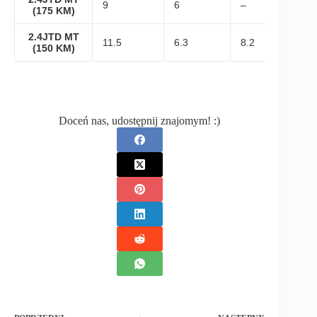
9
6
–
(175 KM)
2.4JTD MT
11.5
6.3
8.2
(150 KM)
Doceń nas, udostępnij znajomym! :)