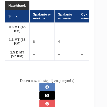
Hatchback
Spalanie w
Spalanie
Cykl
Silnik
mieście
w trasie
mieszany
0.8 MT (45
–
–
–
KM)
1.1 MT (63
6
4
–
KM)
1.5 D MT
–
–
–
(57 KM)
Doceń nas, udostępnij znajomym! :)