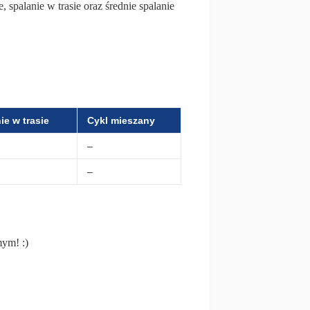
 spalanie w trasie oraz średnie spalanie
ie w trasie
Cykl mieszany
–
–
mym! :)