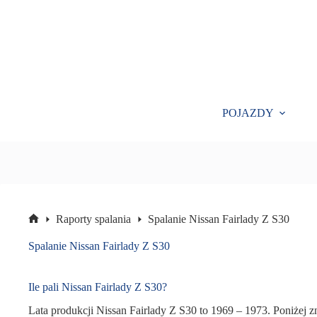
Przejdź
do
treści
POJAZDY
Raporty spalania
Spalanie Nissan Fairlady Z S30
Strona
główna
Spalanie Nissan Fairlady Z S30
Ile pali Nissan Fairlady Z S30?
Lata produkcji Nissan Fairlady Z S30 to 1969 – 1973. Poniżej zn