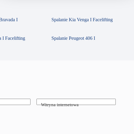
Bravada I
Spalanie Kia Venga I Facelifting
 I Facelifting
Spalanie Peugeot 406 I
Witryna internetowa