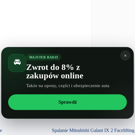
×
NASTĘPNY
WPIS
MAJSTER RADZI
🚘
Spalanie Alfa Romeo Spider 939
Zwrot do 8% z
zakupów online
Także na opony, części i ubezpieczenie auta
Sprawdź
Spalanie Citroen Berlingo III
se
Spalanie Mitsubishi Galant IX 2 Facelifting