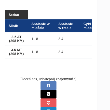
Sedan
Spalanie w
Spalanie
Cykl
Silnik
mieście
w trasie
mieszany
3.5 AT
11.8
8.4
–
(268 KM)
3.5 MT
11.8
8.4
–
(268 KM)
Doceń nas, udostępnij znajomym! :)