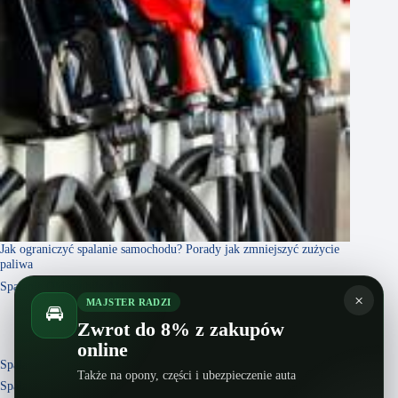
Jak ograniczyć spalanie samochodu? Porady jak zmniejszyć zużycie
paliwa
Spalanie Oldsmobile Alero
×
MAJSTER RADZI
🚘
Zwrot do 8% z zakupów
online
Spalanie Lamborghini Reventon
Także na opony, części i ubezpieczenie auta
Spalanie Audi Coupe 81/85