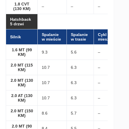
1.8 CVT
–
–
–
(130 KM)
Hatchback
5 drzwi
Spalanie
Spalanie
Cykl
Silnik
w mieście
w trasie
mieszany
1.6 MT (99
9.3
5.6
–
KM)
2.0 MT (115
10.7
6.3
–
KM)
2.0 MT (130
10.7
6.3
–
KM)
2.0 AT (130
10.7
6.3
–
KM)
2.0 MT (150
8.6
5.7
–
KM)
2.0 MT (90
8.4
5.5
–