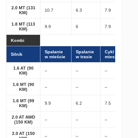
2.0 MT (131
10.7
6.3
7.9
KM)
1.8 MT (113
9.9
6
7.9
KM)
Kombi
Spalanie
Spalanie
Cykl
Silnik
w mieście
w trasie
mieszany
1.6 AT (90
–
–
–
KM)
1.6 MT (90
–
–
–
KM)
1.6 MT (99
9.9
6.2
7.5
KM)
2.0 AT AWD
–
–
–
(150 KM)
2.0 AT (150
–
–
–