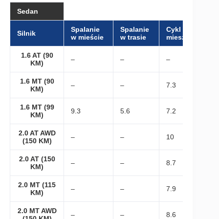
Sedan
Spalanie
Spalanie
Cykl
Silnik
w mieście
w trasie
mieszany
1.6 AT (90
–
–
–
KM)
1.6 MT (90
–
–
7.3
KM)
1.6 MT (99
9.3
5.6
7.2
KM)
2.0 AT AWD
–
–
10
(150 KM)
2.0 AT (150
–
–
8.7
KM)
2.0 MT (115
–
–
7.9
KM)
2.0 MT AWD
–
–
8.6
(150 KM)