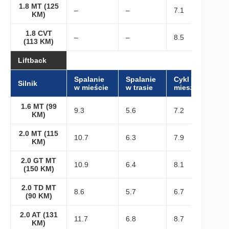
1.8 MT (125
–
–
7.1
KM)
1.8 CVT
–
–
8.5
(113 KM)
Liftback
Spalanie
Spalanie
Cykl
Silnik
w mieście
w trasie
mieszany
1.6 MT (99
9.3
5.6
7.2
KM)
2.0 MT (115
10.7
6.3
7.9
KM)
2.0 GT MT
10.9
6.4
8.1
(150 KM)
2.0 TD MT
8.6
5.7
6.7
(90 KM)
2.0 AT (131
11.7
6.8
8.7
KM)