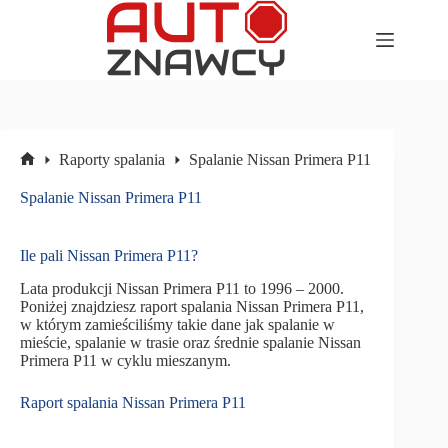
Przejdź
do
treści
Raporty spalania
Spalanie Nissan Primera P11
Strona
główna
Spalanie Nissan Primera P11
Ile pali Nissan Primera P11?
Lata produkcji Nissan Primera P11 to 1996 – 2000.
Poniżej znajdziesz raport spalania Nissan Primera P11,
w którym zamieściliśmy takie dane jak spalanie w
mieście, spalanie w trasie oraz średnie spalanie Nissan
Primera P11 w cyklu mieszanym.
Raport spalania Nissan Primera P11