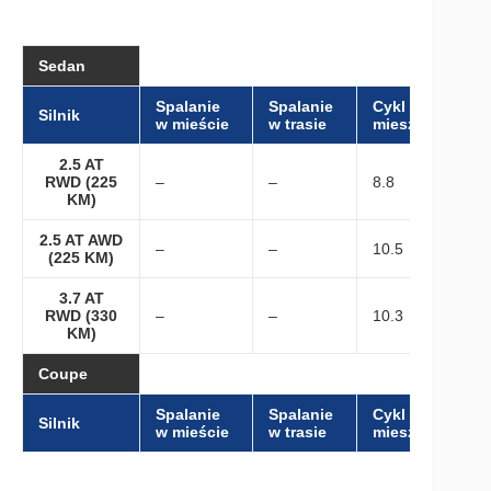
Sedan
Spalanie
Spalanie
Cykl
Silnik
w mieście
w trasie
mieszany
2.5 AT
RWD (225
–
–
8.8
KM)
2.5 AT AWD
–
–
10.5
(225 KM)
3.7 AT
RWD (330
–
–
10.3
KM)
Coupe
Spalanie
Spalanie
Cykl
Silnik
w mieście
w trasie
mieszany