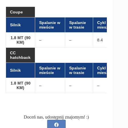
Coupe
Spalanie w
Spalanie
Cykl
Silnik
mieście
w trasie
mieszany
1.8 MT (90
–
–
8.4
KM)
CC
hatchback
Spalanie w
Spalanie
Cykl
Silnik
mieście
w trasie
mieszany
1.8 MT (90
–
–
–
KM)
Doceń nas, udostępnij znajomym! :)