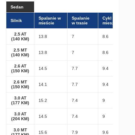
Sedan
Spalanie w
Spalanie
Cykl
Silnik
mieście
w trasie
mieszany
2.5 AT
13.8
7
8.6
(140 KM)
2.5 MT
13.8
7
8.6
(140 KM)
2.6 AT
14.5
7.7
9.4
(150 KM)
2.6 MT
14.1
7.7
9.4
(150 KM)
3.0 AT
15.2
7.4
9
(177 KM)
3.0 AT
14.5
7.4
9
(204 KM)
3.0 MT
15.6
7.9
9.6
(177 KM)