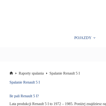
Przejdź
do
treści
POJAZDY
Raporty spalania
Spalanie Renault 5 I
Strona
główna
Spalanie Renault 5 I
Ile pali Renault 5 I?
Lata produkcji Renault 5 I to 1972 – 1985. Poniżej znajdziesz ra