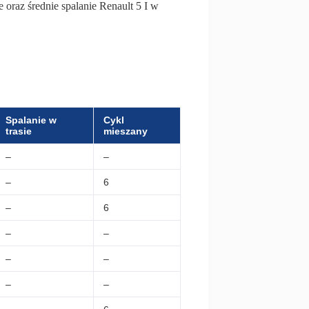
e oraz średnie spalanie Renault 5 I w
Spalanie w
Cykl
trasie
mieszany
–
–
–
6
–
6
–
–
–
–
–
–