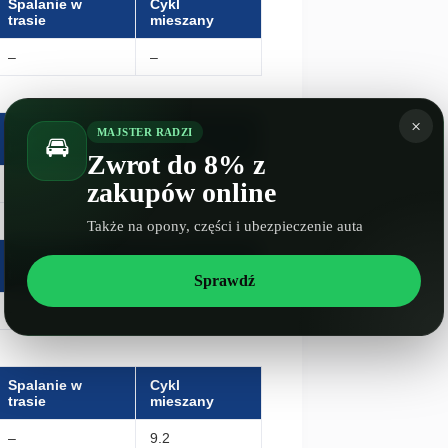
Spalanie w
Cykl
trasie
mieszany
–
–
×
Spalanie w
Cykl
MAJSTER RADZI
🚘
trasie
mieszany
Zwrot do 8% z
–
–
zakupów online
Także na opony, części i ubezpieczenie auta
Spalanie w
Cykl
trasie
mieszany
Sprawdź
–
–
Spalanie w
Cykl
trasie
mieszany
–
9.2