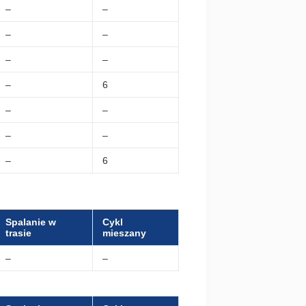
–
–
–
–
–
–
–
6
–
–
–
–
–
6
Spalanie w
Cykl
trasie
mieszany
–
–