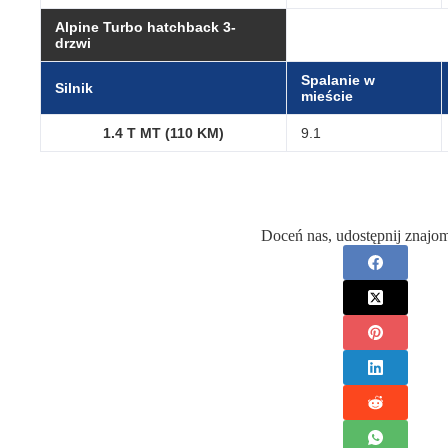
Alpine Turbo hatchback 3-
drzwi
Spalanie w
Silnik
mieście
1.4 T MT (110 KM)
9.1
Doceń nas, udostępnij znajo