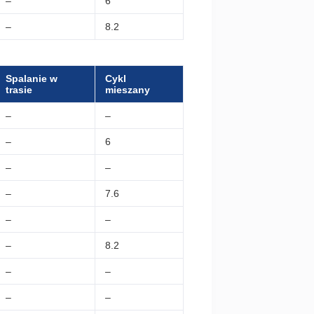
–
6
–
8.2
Spalanie w
Cykl
trasie
mieszany
–
–
–
6
–
–
–
7.6
–
–
–
8.2
–
–
–
–