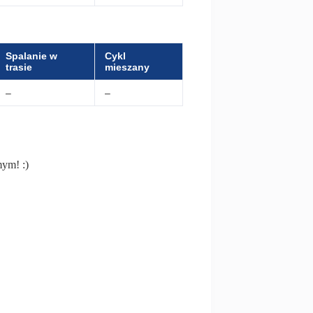
Spalanie w
Cykl
trasie
mieszany
–
–
mym! :)