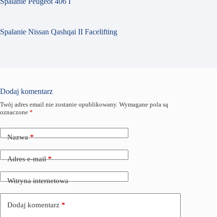
Spalanie Peugeot 406 I
Spalanie Nissan Qashqai II Facelifting
Dodaj komentarz
Twój adres email nie zostanie opublikowany.
Wymagane pola są
oznaczone
*
Nazwa
*
Adres e-mail
*
Witryna internetowa
Dodaj komentarz
*