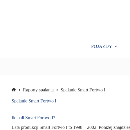
Przejdź
do
treści
POJAZDY
Raporty spalania
Spalanie Smart Fortwo I
Strona
główna
Spalanie Smart Fortwo I
Ile pali Smart Fortwo I?
Lata produkcji Smart Fortwo I to 1998 – 2002. Poniżej znajdzies