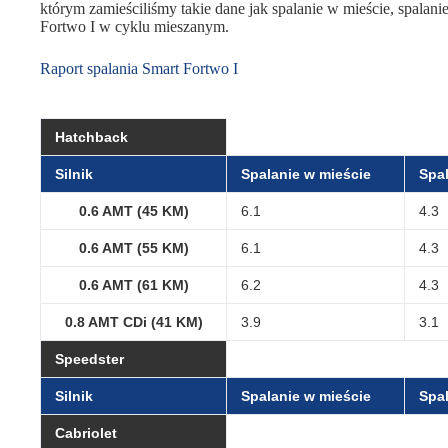
którym zamieściliśmy takie dane jak spalanie w mieście, spalanie
Fortwo I w cyklu mieszanym.
Raport spalania Smart Fortwo I
Hatchback
Silnik
Spalanie w mieście
Spal
0.6 AMT (45 KM)
6.1
4.3
0.6 AMT (55 KM)
6.1
4.3
0.6 AMT (61 KM)
6.2
4.3
0.8 AMT CDi (41 KM)
3.9
3.1
Speedster
Silnik
Spalanie w mieście
Spal
Cabriolet