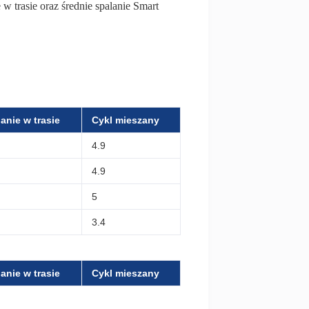
 w trasie oraz średnie spalanie Smart
anie w trasie
Cykl mieszany
4.9
4.9
5
3.4
anie w trasie
Cykl mieszany