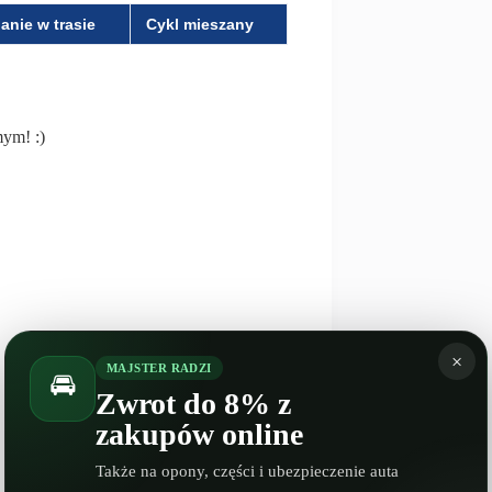
anie w trasie
Cykl mieszany
mym! :)
×
MAJSTER RADZI
🚘
Zwrot do 8% z
zakupów online
NASTĘPNY
WPIS
Spalanie Maserati 228
Także na opony, części i ubezpieczenie auta