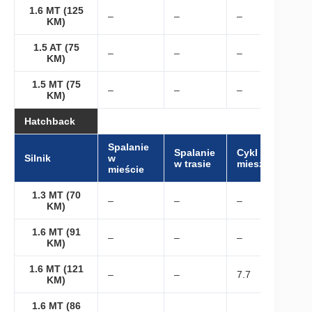
1.6 MT (125
–
–
–
KM)
1.5 AT (75
–
–
–
KM)
1.5 MT (75
–
–
–
KM)
Hatchback
Spalanie
Spalanie
Cykl
Silnik
w
w trasie
mieszany
mieście
1.3 MT (70
–
–
–
KM)
1.6 MT (91
–
–
–
KM)
1.6 MT (121
–
–
7.7
KM)
1.6 MT (86
–
–
–