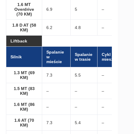
1.6 MT
Overdrive
6.9
5
–
(70 KM)
1.8 D AT (58
6.2
4.8
–
KM)
Liftback
Spalanie
Spalanie
Cykl
Silnik
w
w trasie
mieszany
mieście
1.3 MT (69
7.3
5.5
–
KM)
1.5 MT (83
–
–
–
KM)
1.6 MT (86
–
–
–
KM)
1.6 AT (70
7.3
5.4
–
KM)