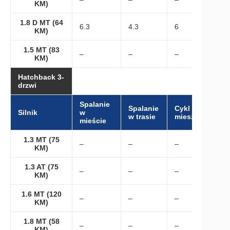
KM)
1.8 D MT (64
6.3
4.3
6
KM)
1.5 MT (83
–
–
–
KM)
Hatchback 3-
drzwi
Spalanie
Spalanie
Cykl
Silnik
w
w trasie
mieszany
mieście
1.3 MT (75
–
–
–
KM)
1.3 AT (75
–
–
–
KM)
1.6 MT (120
–
–
–
KM)
1.8 MT (58
–
–
–
KM)