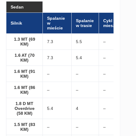
Sedan
Spalanie
Spalanie
Cykl
Silnik
w
w trasie
mieszany
mieście
1.3 MT (69
7.3
5.5
–
KM)
1.6 AT (70
7.3
5.4
–
KM)
1.6 MT (91
–
–
–
KM)
1.6 MT (86
–
–
–
KM)
1.8 D MT
Overdrive
5.4
4
–
(58 KM)
1.5 MT (83
–
–
–
KM)