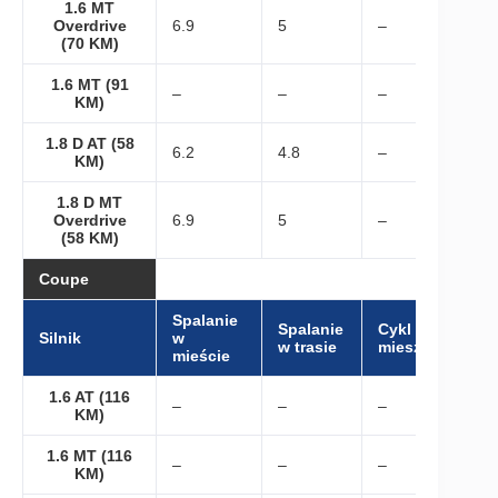
1.6 MT
Overdrive
6.9
5
–
(70 KM)
1.6 MT (91
–
–
–
KM)
1.8 D AT (58
6.2
4.8
–
KM)
1.8 D MT
Overdrive
6.9
5
–
(58 KM)
Coupe
Spalanie
Spalanie
Cykl
Silnik
w
w trasie
mieszany
mieście
1.6 AT (116
–
–
–
KM)
1.6 MT (116
–
–
–
KM)