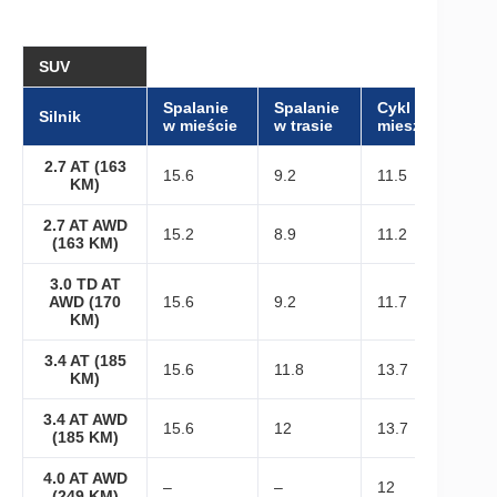
SUV
Spalanie
Spalanie
Cykl
Silnik
w mieście
w trasie
mieszany
2.7 AT (163
15.6
9.2
11.5
KM)
2.7 AT AWD
15.2
8.9
11.2
(163 KM)
3.0 TD AT
AWD (170
15.6
9.2
11.7
KM)
3.4 AT (185
15.6
11.8
13.7
KM)
3.4 AT AWD
15.6
12
13.7
(185 KM)
4.0 AT AWD
–
–
12
(249 KM)