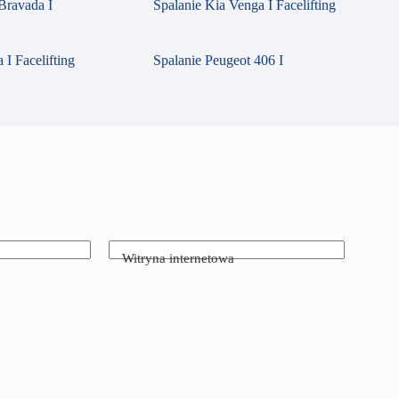
Bravada I
Spalanie Kia Venga I Facelifting
 I Facelifting
Spalanie Peugeot 406 I
Witryna internetowa