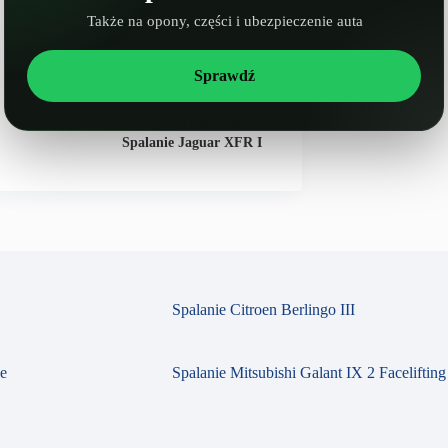
Także na opony, części i ubezpieczenie auta
Sprawdź
NASTĘPNY
WPIS
Spalanie Jaguar XFR I
Spalanie Citroen Berlingo III
se
Spalanie Mitsubishi Galant IX 2 Facelifting