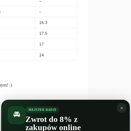
–
3
–
16.3
17.5
17
14
mym! :)
×
MAJSTER RADZI
🚘
Zwrot do 8% z
zakupów online