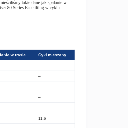
mieściliśmy takie dane jak spalanie w
iser 80 Series Facelifting w cyklu
lanie w trasie
Cykl mieszany
–
–
–
–
–
11.6