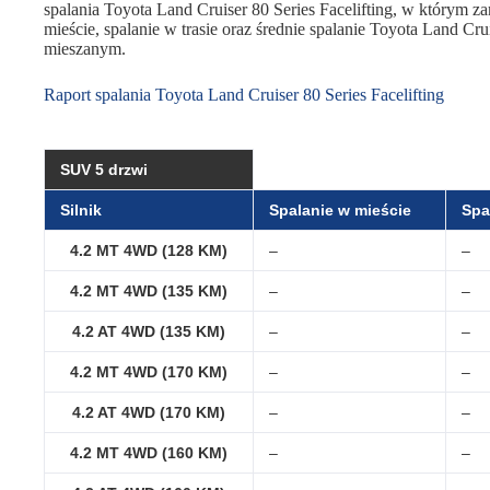
spalania Toyota Land Cruiser 80 Series Facelifting, w którym za
mieście, spalanie w trasie oraz średnie spalanie Toyota Land Cru
mieszanym.
Raport spalania Toyota Land Cruiser 80 Series Facelifting
SUV 5 drzwi
Silnik
Spalanie w mieście
Spa
4.2 MT 4WD (128 KM)
–
–
4.2 MT 4WD (135 KM)
–
–
4.2 AT 4WD (135 KM)
–
–
4.2 MT 4WD (170 KM)
–
–
4.2 AT 4WD (170 KM)
–
–
4.2 MT 4WD (160 KM)
–
–