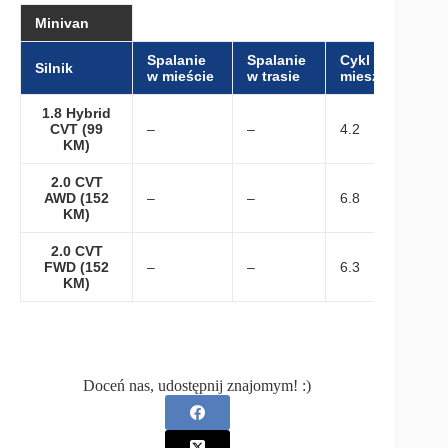
Minivan
Spalanie
Spalanie
Cykl
Silnik
w mieście
w trasie
mieszany
1.8 Hybrid
CVT (99
–
–
4.2
KM)
2.0 CVT
AWD (152
–
–
6.8
KM)
2.0 CVT
FWD (152
–
–
6.3
KM)
Doceń nas, udostępnij znajomym! :)