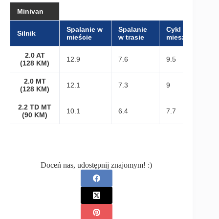
Minivan
Spalanie w
Spalanie
Cykl
Silnik
mieście
w trasie
mieszany
2.0 AT
12.9
7.6
9.5
(128 KM)
2.0 MT
12.1
7.3
9
(128 KM)
2.2 TD MT
10.1
6.4
7.7
(90 KM)
Doceń nas, udostępnij znajomym! :)