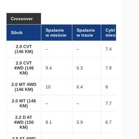
Crossover
Spalanie
Spalanie
Cykl
Silnik
w mieście
w trasie
mieszany
2.0 CVT
–
–
7.4
(146 KM)
2.0 CVT
4WD (146
9.4
6.3
7.8
KM)
2.0 MT 4WD
10
6.4
8
(146 KM)
2.0 MT (146
–
–
7.7
KM)
2.2 D AT
4WD (150
8.1
5.9
6.7
KM)
2.5 AT 4WD