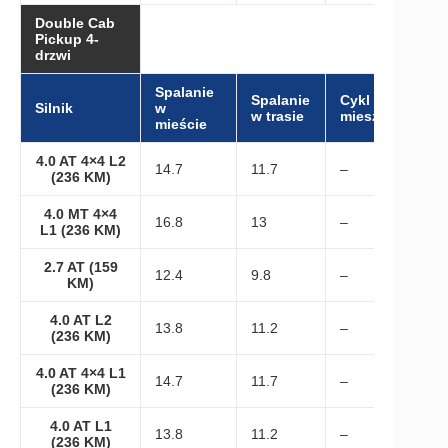
Double Cab
Pickup 4-
drzwi
Spalanie
Spalanie
Cykl
Silnik
w
w trasie
mieszany
mieście
4.0 AT 4×4 L2
14.7
11.7
–
(236 KM)
4.0 MT 4×4
16.8
13
–
L1 (236 KM)
2.7 AT (159
12.4
9.8
–
KM)
4.0 AT L2
13.8
11.2
–
(236 KM)
4.0 AT 4×4 L1
14.7
11.7
–
(236 KM)
4.0 AT L1
13.8
11.2
–
(236 KM)