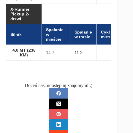
X-Runner
Pickup 2-
drzwi
Spalanie
Spalanie
Cykl
Silnik
w
w trasie
mieszany
mieście
4.0 MT (236
14.7
11.2
–
KM)
Doceń nas, udostępnij znajomym! :)