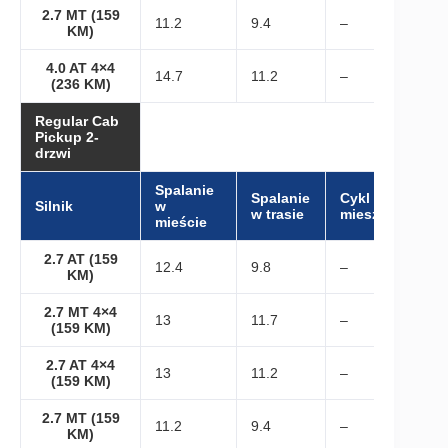
2.7 MT (159
11.2
9.4
–
KM)
4.0 AT 4×4
14.7
11.2
–
(236 KM)
Regular Cab
Pickup 2-
drzwi
Spalanie
Spalanie
Cykl
Silnik
w
w trasie
mieszany
mieście
2.7 AT (159
12.4
9.8
–
KM)
2.7 MT 4×4
13
11.7
–
(159 KM)
2.7 AT 4×4
13
11.2
–
(159 KM)
2.7 MT (159
11.2
9.4
–
KM)