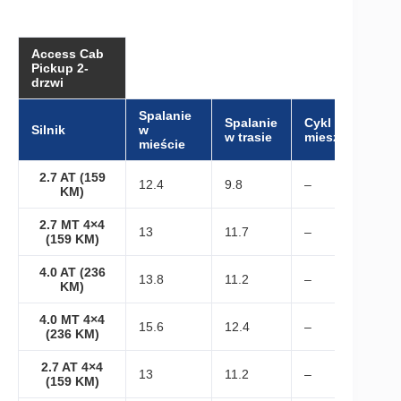
Access Cab
Pickup 2-
drzwi
Spalanie
Spalanie
Cykl
Silnik
w
w trasie
mieszany
mieście
2.7 AT (159
12.4
9.8
–
KM)
2.7 MT 4×4
13
11.7
–
(159 KM)
4.0 AT (236
13.8
11.2
–
KM)
4.0 MT 4×4
15.6
12.4
–
(236 KM)
2.7 AT 4×4
13
11.2
–
(159 KM)