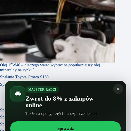
Olej 15W40 – dlaczego warto wybrać najpopularniejszy olej
mineralny na rynku?
Spalanie Toyota Crown S130
Spalanie Mercedes-Benz W124
×
MAJSTER RADZI
🚘
Zwrot do 8% z zakupów
online
Spalanie Kia Sorento III Facelifting
Także na opony, części i ubezpieczenie auta
Spalanie Honda Civic V
Spalanie Opel Zafira Family Facelifting
Sprawdź
Spalanie Nissan Armada I