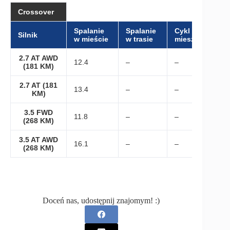
Crossover
Spalanie
Spalanie
Cykl
Silnik
w mieście
w trasie
mieszany
2.7 AT AWD
12.4
–
–
(181 KM)
2.7 AT (181
13.4
–
–
KM)
3.5 FWD
11.8
–
–
(268 KM)
3.5 AT AWD
16.1
–
–
(268 KM)
Doceń nas, udostępnij znajomym! :)