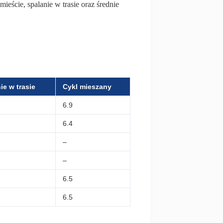
mieście, spalanie w trasie oraz średnie
ie w trasie
Cykl mieszany
6.9
6.4
–
–
6.5
6.5