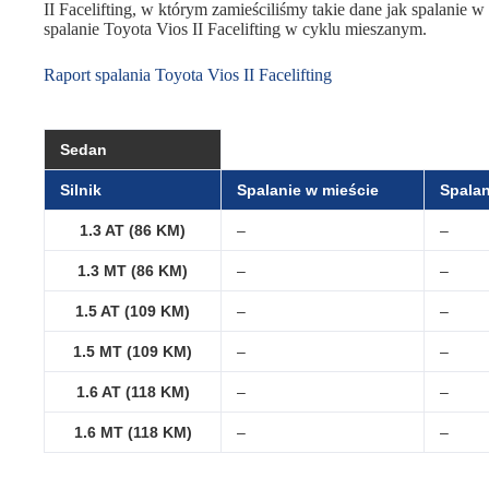
II Facelifting, w którym zamieściliśmy takie dane jak spalanie w 
spalanie Toyota Vios II Facelifting w cyklu mieszanym.
Raport spalania Toyota Vios II Facelifting
Sedan
Silnik
Spalanie w mieście
Spalan
1.3 AT (86 KM)
–
–
1.3 MT (86 KM)
–
–
1.5 AT (109 KM)
–
–
1.5 MT (109 KM)
–
–
1.6 AT (118 KM)
–
–
1.6 MT (118 KM)
–
–