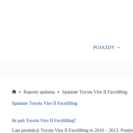
Przejdź
do
treści
POJAZDY
Raporty spalania
Spalanie Toyota Vios II Facelifting
Strona
główna
Spalanie Toyota Vios II Facelifting
Ile pali Toyota Vios II Facelifting?
Lata produkcji Toyota Vios II Facelifting to 2010 – 2013. Poniże