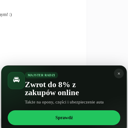
mym! :)
×
MAJSTER RADZI
🚘
Zwrot do 8% z
zakupów online
NASTĘPNY
WPIS
Także na opony, części i ubezpieczenie auta
Spalanie Fiat Doblo II
Sprawdź