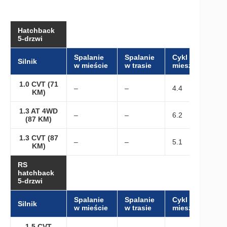
Hatchback
5-drzwi
Spalanie
Spalanie
Cykl
Silnik
w mieście
w trasie
mieszany
1.0 CVT (71
–
–
4.4
KM)
1.3 AT 4WD
–
–
6.2
(87 KM)
1.3 CVT (87
–
–
5.1
KM)
RS
hatchback
5-drzwi
Spalanie
Spalanie
Cykl
Silnik
w mieście
w trasie
mieszany
1.5 CVT