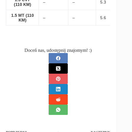
–
–
5.3
(110 KM)
1.5 MT (110
–
–
5.6
KM)
Doceń nas, udostępnij znajomym! :)