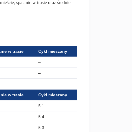
mieście, spalanie w trasie oraz średnie
nie w trasie
Cykl mieszany
–
–
nie w trasie
Cykl mieszany
5.1
5.4
5.3