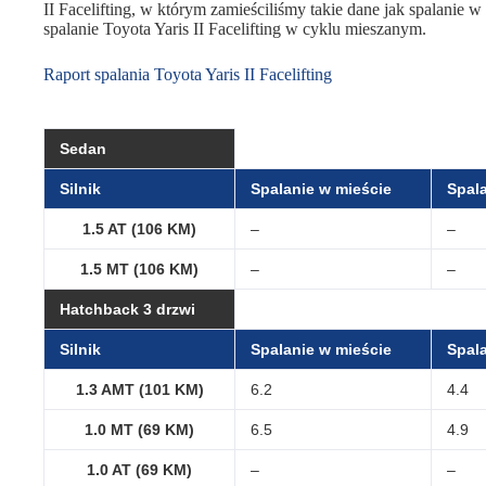
II Facelifting, w którym zamieściliśmy takie dane jak spalanie w 
spalanie Toyota Yaris II Facelifting w cyklu mieszanym.
Raport spalania Toyota Yaris II Facelifting
Sedan
Silnik
Spalanie w mieście
Spala
1.5 AT (106 KM)
–
–
1.5 MT (106 KM)
–
–
Hatchback 3 drzwi
Silnik
Spalanie w mieście
Spala
1.3 AMT (101 KM)
6.2
4.4
1.0 MT (69 KM)
6.5
4.9
1.0 AT (69 KM)
–
–