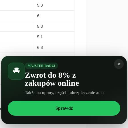
5.3
6
5.8
5.1
6.8
–
×
MAJSTER RADZI
🚘
4.5
Zwrot do 8% z
4.5
zakupów online
Także na opony, części i ubezpieczenie auta
Sprawdź
mym! :)