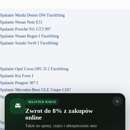
Spalanie Mazda Demio DW Facelifting
Spalanie Nissan Note E11
Spalanie Porsche 911 GT3 997
Spalanie Nissan Rogue I Facelifting
Spalanie Suzuki Swift I Facelifting
Spalanie Opel Corsa OPC D 2 Facelifting
Spalanie Kia Forte I
Spalanie Peugeot 307 I
Spalanie Mercedes-Benz GLE Coupe C167
Spalanie Nissan Quest IV
×
MAJSTER RADZI
🚘
Zwrot do 8% z zakupów
online
Spalanie Nissan Skyline V37
Także na opony, części i ubezpieczenie auta
Spalanie Hyundai Genesis I