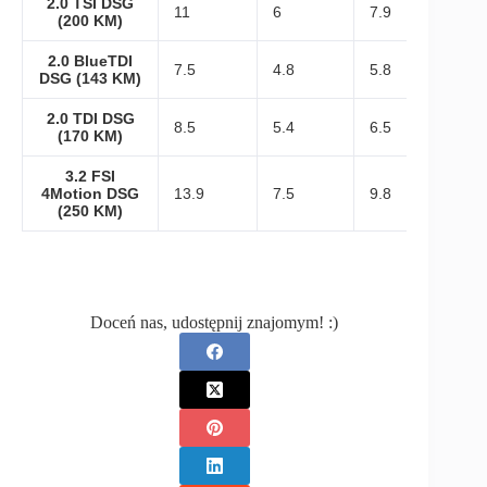
2.0 TSI DSG
11
6
7.9
(200 KM)
2.0 BlueTDI
7.5
4.8
5.8
DSG (143 KM)
2.0 TDI DSG
8.5
5.4
6.5
(170 KM)
3.2 FSI
4Motion DSG
13.9
7.5
9.8
(250 KM)
Doceń nas, udostępnij znajomym! :)