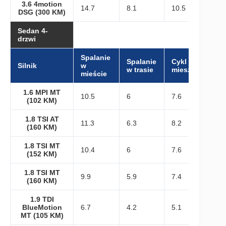
3.6 4motion
14.7
8.1
10.5
DSG (300 KM)
Sedan 4-
drzwi
Spalanie
Spalanie
Cykl
Silnik
w
w trasie
mieszany
mieście
1.6 MPI MT
10.5
6
7.6
(102 KM)
1.8 TSI AT
11.3
6.3
8.2
(160 KM)
1.8 TSI MT
10.4
6
7.6
(152 KM)
1.8 TSI MT
9.9
5.9
7.4
(160 KM)
1.9 TDI
BlueMotion
6.7
4.2
5.1
MT (105 KM)