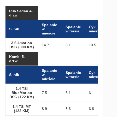
R36 Sedan 4-
drzwi
Spalanie
Spalanie
Cykl
Silnik
w
w trasie
mieszany
mieście
3.6 4motion
14.7
8.1
10.5
DSG (300 KM)
Kombi 5-
drzwi
Spalanie
Spalanie
Cykl
Silnik
w
w trasie
mieszany
mieście
1.4 TSI
BlueMotion
7.5
5.1
6
DSG (122 KM)
1.4 TSI MT
8.9
5.6
6.8
(122 KM)