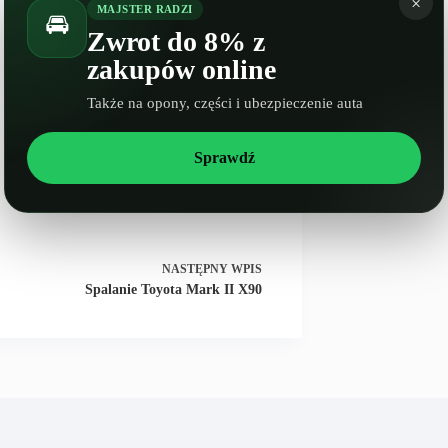
×
MAJSTER RADZI
🚘
Zwrot do 8% z
zakupów online
Także na opony, części i ubezpieczenie auta
Sprawdź
NASTĘPNY
WPIS
Spalanie Toyota Mark II X90