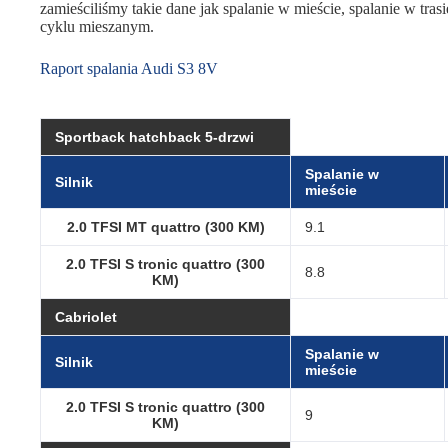
zamieściliśmy takie dane jak spalanie w mieście, spalanie w tra
cyklu mieszanym.
Raport spalania Audi S3 8V
Sportback hatchback 5-drzwi
Spalanie w
Silnik
mieście
2.0 TFSI MT quattro (300 KM)
9.1
2.0 TFSI S tronic quattro (300
8.8
KM)
Cabriolet
Spalanie w
Silnik
mieście
2.0 TFSI S tronic quattro (300
9
KM)