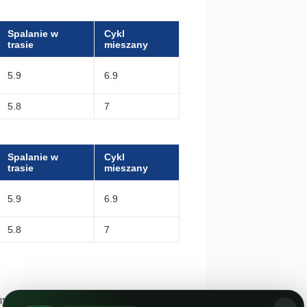
Spalanie w
Cykl
trasie
mieszany
5.9
6.9
5.8
7
Spalanie w
Cykl
trasie
mieszany
5.9
6.9
5.8
7
mym! :)