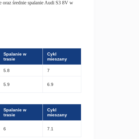
sie oraz średnie spalanie Audi S3 8V w
Spalanie w
Cykl
trasie
mieszany
5.8
7
5.9
6.9
Spalanie w
Cykl
trasie
mieszany
6
7.1