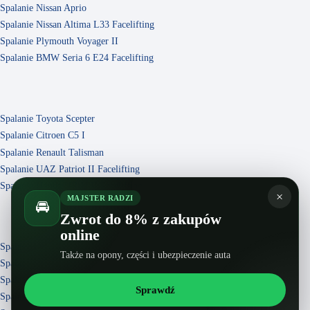
Spalanie Nissan Aprio
Spalanie Nissan Altima L33 Facelifting
Spalanie Plymouth Voyager II
Spalanie BMW Seria 6 E24 Facelifting
Spalanie Toyota Scepter
Spalanie Citroen C5 I
Spalanie Renault Talisman
Spalanie UAZ Patriot II Facelifting
Spalanie Honda HR-V II Facelifting
×
MAJSTER RADZI
🚘
Zwrot do 8% z zakupów
online
Spalanie Nissan Quest III Facelifting
Także na opony, części i ubezpieczenie auta
Spalanie Audi A3 8L
Spalanie SsangYong Rexton Y250
Sprawdź
Spalanie AC Cobra I