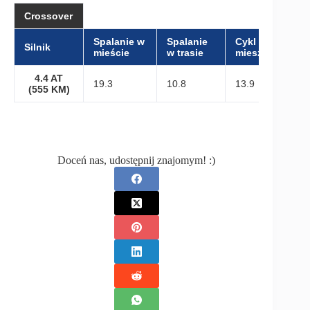
Crossover
Spalanie w
Spalanie
Cykl
Silnik
mieście
w trasie
mieszany
4.4 AT
19.3
10.8
13.9
(555 KM)
Doceń nas, udostępnij znajomym! :)