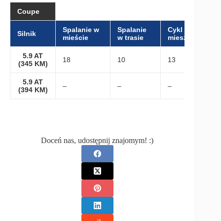
Coupe
Spalanie w
Spalanie
Cykl
Silnik
mieście
w trasie
mieszany
5.9 AT
18
10
13
(345 KM)
5.9 AT
–
–
–
(394 KM)
Doceń nas, udostępnij znajomym! :)