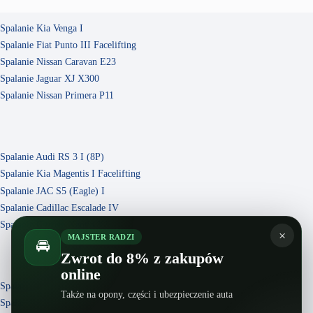
Spalanie Kia Venga I
Spalanie Fiat Punto III Facelifting
Spalanie Nissan Caravan E23
Spalanie Jaguar XJ X300
Spalanie Nissan Primera P11
Spalanie Audi RS 3 I (8P)
Spalanie Kia Magentis I Facelifting
Spalanie JAC S5 (Eagle) I
Spalanie Cadillac Escalade IV
Spalanie Citroen Xantia X1
×
MAJSTER RADZI
🚘
Zwrot do 8% z zakupów
online
Spalanie Mazda Atenza GH
Także na opony, części i ubezpieczenie auta
Spalanie Opel Agila II