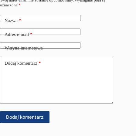
Twój adres email nie zostanie opublikowany.
Wymagane pola są
oznaczone
*
Nazwa
*
Adres e-mail
*
Witryna internetowa
Dodaj komentarz
*
Dodaj komentarz