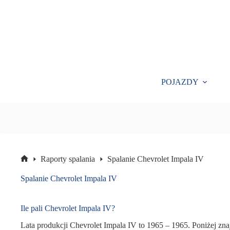
Przejdź
do
treści
POJAZDY
Raporty spalania
Spalanie Chevrolet Impala IV
Strona
główna
Spalanie Chevrolet Impala IV
Ile pali Chevrolet Impala IV?
Lata produkcji Chevrolet Impala IV to 1965 – 1965. Poniżej znaj