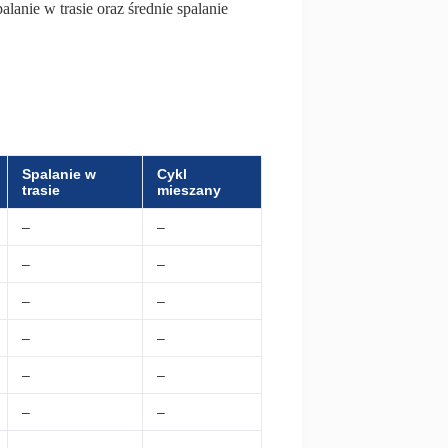
alanie w trasie oraz średnie spalanie
Spalanie w
Cykl
trasie
mieszany
–
–
–
–
–
–
–
–
–
–
–
–