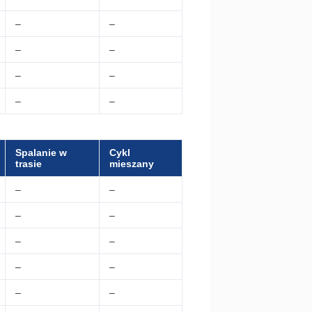
–
–
–
–
–
–
–
–
Spalanie w
Cykl
trasie
mieszany
–
–
–
–
–
–
–
–
–
–