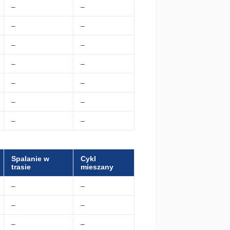
–
–
–
–
–
–
–
–
–
–
–
–
–
–
Spalanie w
Cykl
trasie
mieszany
–
–
–
–
–
–