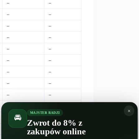
–
–
–
–
–
–
–
–
–
–
–
–
–
–
–
–
–
–
–
–
×
MAJSTER RADZI
🚘
–
–
Zwrot do 8% z
–
–
zakupów online